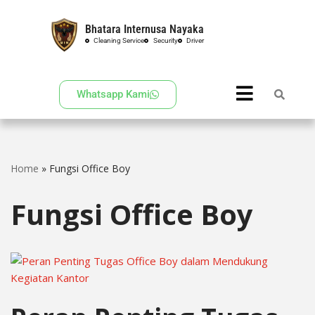
Bhatara Internusa Nayaka
Skip
Cleaning Service
Security
Driver
to
content
Whatsapp Kami
Home
»
Fungsi Office Boy
Fungsi Office Boy