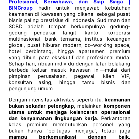
Profesional, Berwibawa, dan Siap Siaga |
BINGroup
hadir untuk menjawab kebutuhan
keamanan di kawasan yang dikenal sebagai pusat
bisnis paling prestisius di Indonesia. Sudirman dan
SCBD adalah tempat berkumpulnya gedung-
gedung pencakar langit, kantor korporasi
multinasional, bank ternama, institusi keuangan
global, pusat hiburan modern, co-working space,
hotel berbintang, hingga apartemen premium
yang dihuni para eksekutif dan profesional muda.
Setiap hari, ribuan individu dengan latar belakang
berbeda keluar masuk kawasan ini—mulai dari
pimpinan perusahaan, pegawai, klien VIP,
konsultan asing, hingga tamu bisnis dan
pengunjung umum.
Dengan intensitas aktivitas seperti itu,
keamanan
bukan sekadar pelengkap
, melainkan
komponen
utama untuk menjaga kelancaran operasional
dan kenyamanan lingkungan kerja
. Perkantoran
kelas premium membutuhkan personel yang
bukan hanya “bertugas menjaga”, tetapi juga
mampu berkomunikasi dengan baik,