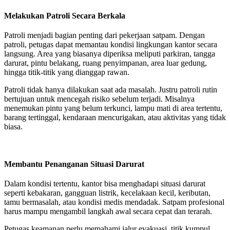
Melakukan Patroli Secara Berkala
Patroli menjadi bagian penting dari pekerjaan satpam. Dengan
patroli, petugas dapat memantau kondisi lingkungan kantor secara
langsung. Area yang biasanya diperiksa meliputi parkiran, tangga
darurat, pintu belakang, ruang penyimpanan, area luar gedung,
hingga titik-titik yang dianggap rawan.
Patroli tidak hanya dilakukan saat ada masalah. Justru patroli rutin
bertujuan untuk mencegah risiko sebelum terjadi. Misalnya
menemukan pintu yang belum terkunci, lampu mati di area tertentu,
barang tertinggal, kendaraan mencurigakan, atau aktivitas yang tidak
biasa.
Membantu Penanganan Situasi Darurat
Dalam kondisi tertentu, kantor bisa menghadapi situasi darurat
seperti kebakaran, gangguan listrik, kecelakaan kecil, keributan,
tamu bermasalah, atau kondisi medis mendadak. Satpam profesional
harus mampu mengambil langkah awal secara cepat dan terarah.
Petugas keamanan perlu memahami jalur evakuasi, titik kumpul,