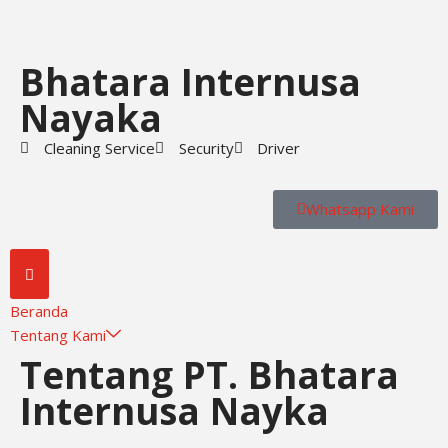
Skip
Bhatara Internusa
to
content
Nayaka
Cleaning Service
Security
Driver
Whatsapp Kami
Beranda
Tentang Kami
Tentang PT. Bhatara
Internusa Nayka