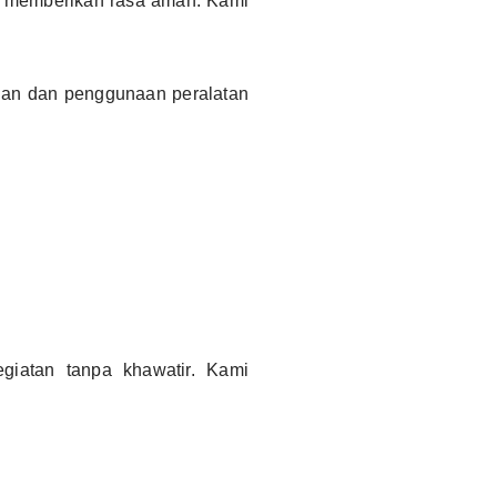
l, memberikan rasa aman. Kami
ngan dan penggunaan peralatan
iatan tanpa khawatir. Kami