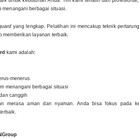
aik
untuk kebutuhan Anda. Tim kami terlatih dan profesiona
p menangani berbagai situasi.
guard
yang lengkap. Pelatihan ini mencakup teknik pertaru
p memberikan layanan terbaik.
rd
kami adalah:
terus-menerus
m menangani berbagai situasi
dan canggih
n merasa aman dan nyaman. Anda bisa fokus pada keg
erbaik.
NGroup