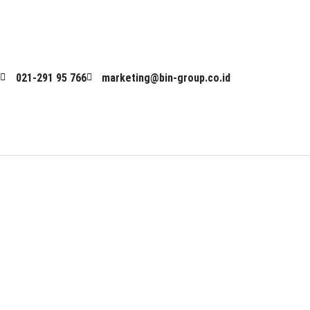
Skip
to
content
021-291 95 766
marketing@bin-group.co.id