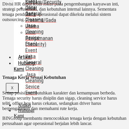
Event
Satpam/Security
Divisi HR dapat lebih fokus pada pengembangan karyawan inti,
Jasa
Diklat
strategi perusahaan, dan kebutuhan internal lainnya. Sementara
General
Gada
tenaga pendukung operasional dapat dikelola melalui sistem
Cleaning
Pratama/Gada
outsourcing.
Jasa
Utama
Cleaning
Jasa
Sevice
Pengamanan
Event
(Security)
Event
Jasa
Artikel
General
Hubungi
Cleaning
Kami
Jasa
Tenaga Kerja Sesuai Kebutuhan
Cleaning
Sevice
X
Event
Setiap posisi membutuhkan karakter dan kemampuan berbeda.
Tenaga security harus disiplin dan sigap, cleaning service harus
teliti, office boy harus cekatan, sedangkan driver harus
Artikel
berpengalaman dan memahami rute kerja.
Hubungi
Kami
BINGroup membantu mencocokkan tenaga kerja dengan kebutuhan
perusahaan agar operasional berjalan lebih lancar.