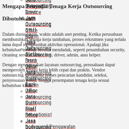
Outsourcing
Outsourcing
Cleaning
Mengapa Penyedia Tenaga Kerja Outsourcing
Driver
Service
Jasa
Jasa
Dibutuhkan?
Outsourcing
Outsourcing
Staff
Office
Dalam dunia bisnis, waktu adalah aset penting. Ketika perusahaan
Admin
Boy
membutuhkan tenaga kerja tambahan, proses rekrutmen yang terlalu
Jasa
(OB)
lama dapat menghambat aktivitas operasional. Apalagi jika
Outsourcing
Jasa
kebutuhan tersebut bersifat mendadak, seperti penambahan security,
Staff
Outsourcing
cleaning service, office boy, driver, admin, atau helper.
Front
Driver
Dengan menggunakan layanan outsourcing, perusahaan dapat
Office
Jasa
memperoleh tenaga kerja lebih cepat dan praktis. Vendor
Jasa
Outsourcing
outsourcing membantu proses pencarian kandidat, seleksi,
Outsourcing
Staff
penyesuaian posisi, hingga penempatan tenaga kerja sesuai
Back
Admin
kebutuhan klien.
Office
Jasa
Jasa
Outsourcing
Outsourcing
Staff
Staff
Front
Receptionist
Office
Jasa
Jasa
Bodyguard/Pengawalan
Outsourcing