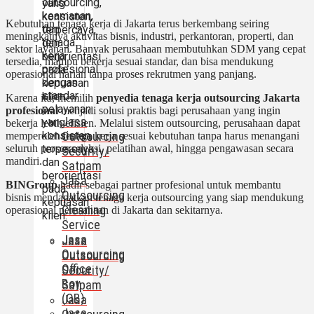
outsourcing,
yang
keamanan,
konsisten,
Kebutuhan tenaga kerja di Jakarta terus berkembang seiring
dan
terpercaya,
meningkatnya aktivitas bisnis, industri, perkantoran, properti, dan
tenaga
dan
sektor layanan. Banyak perusahaan membutuhkan SDM yang cepat
kerja
berorientasi
tersedia, mampu bekerja sesuai standar, dan bisa mendukung
profesional
pada
operasional harian tanpa proses rekrutmen yang panjang.
dengan
kepuasan
standar
klien.
Karena itu, memilih
penyedia tenaga kerja outsourcing Jakarta
pelayanan
profesional
menjadi solusi praktis bagi perusahaan yang ingin
Jasa
yang
bekerja lebih efisien. Melalui sistem outsourcing, perusahaan dapat
konsisten,
Outsourcing
memperoleh tenaga kerja sesuai kebutuhan tanpa harus menangani
terpercaya,
seluruh proses seleksi, pelatihan awal, hingga pengawasan secara
Security/
mandiri.
dan
Satpam
berorientasi
Jasa
BINGroup
hadir sebagai partner profesional untuk membantu
pada
Outsourcing
bisnis mendapatkan tenaga kerja outsourcing yang siap mendukung
kepuasan
Cleaning
operasional perusahaan di Jakarta dan sekitarnya.
klien.
Service
Jasa
Jasa
Outsourcing
Outsourcing
Office
Security/
Boy
Satpam
(OB)
Jasa
Jasa