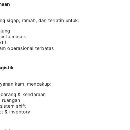
haan
 sigap, ramah, dan terlatih untuk:
njung
pintu masuk
tif
am operasional terbatas
gistik
ayanan kami mencakup:
 barang & kendaraan
r ruangan
sistem shift
t & inventory