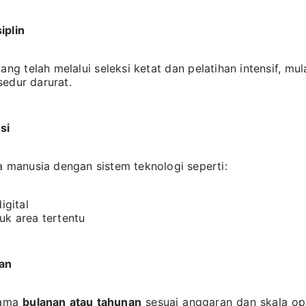
iplin
g telah melalui seleksi ketat dan pelatihan intensif, mula
sedur darurat.
si
manusia dengan sistem teknologi seperti:
igital
uk area tertentu
ran
sama
bulanan atau tahunan
sesuai anggaran dan skala ope