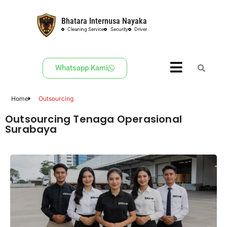
Bhatara Internusa Nayaka
Skip
Cleaning Service
Security
Driver
to
content
Whatsapp Kami
Home
Outsourcing
Outsourcing Tenaga Operasional
Surabaya