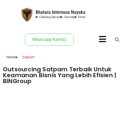
Bhatara Internusa Nayaka
Skip
Cleaning Service
Security
Driver
to
content
Whatsapp Kami
Home
Satpam
Outsourcing Satpam Terbaik Untuk
Keamanan Bisnis Yang Lebih Efisien |
BINGroup