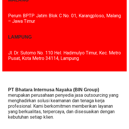
Perum BPTP Jatim Blok C No. 01, Karangploso, Malang
– Jawa Timur
LAMPUNG
Jl. Dr. Sutomo No. 110 Hel. Hadimulyo Timur, Kec. Metro
Pusat, Kota Metro 34114, Lampung
PT Bhatara Internusa Nayaka (BIN Group)
merupakan perusahaan penyedia jasa outsourcing yang
menghadirkan solusi keamanan dan tenaga kerja
profesional. Kami berkomitmen memberikan layanan
yang berkualitas, terpercaya, dan disesuaikan dengan
kebutuhan setiap klien.