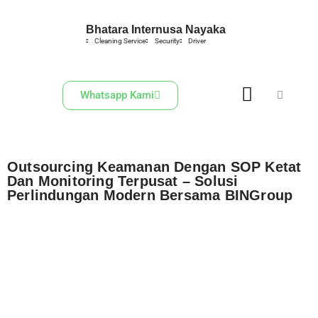
Bhatara Internusa Nayaka
Skip
Cleaning Service
Security
Driver
to
content
Whatsapp Kami
Outsourcing Keamanan Dengan SOP Ketat
Dan Monitoring Terpusat – Solusi
Perlindungan Modern Bersama BINGroup