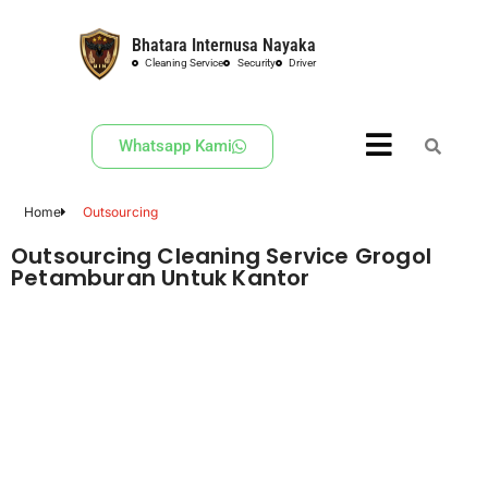
Bhatara Internusa Nayaka
Skip
Cleaning Service
Security
Driver
to
content
Whatsapp Kami
Home
Outsourcing
Outsourcing Cleaning Service Grogol
Petamburan Untuk Kantor