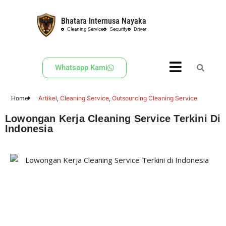
Bhatara Internusa Nayaka
Skip
Cleaning Service
Security
Driver
to
content
Whatsapp Kami
Home
Artikel
,
Cleaning Service
,
Outsourcing Cleaning Service
Lowongan Kerja Cleaning Service Terkini Di
Indonesia