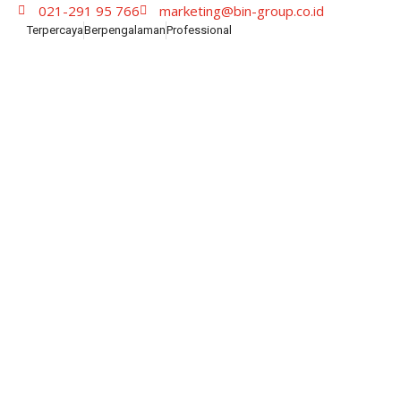
021-291 95 766
marketing@bin-group.co.id
Terpercaya
Berpengalaman
Professional
Skip
to
content