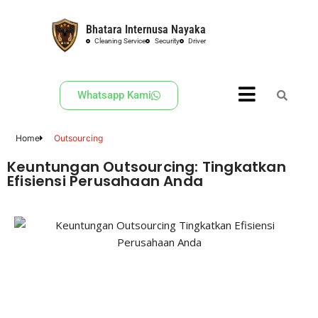
Bhatara Internusa Nayaka
Skip
Cleaning Service
Security
Driver
to
content
Whatsapp Kami
Home
Outsourcing
Keuntungan Outsourcing: Tingkatkan
Efisiensi Perusahaan Anda