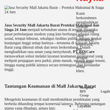
Kami
berkomitmen
menghadirkan
Jasa Security Mall Jakarta Barat Proteksi Maksimal dan
layanan
Siaga 24 Jam
menjadi kebutuhan utama di tengah dinamika
outsourcing
pusat perbelanjaan modern yang kini berfungsi sebagai ruang
yang
sosial, tempat hiburan, sekaligus fasilitas publik dengan tingkat
profesional,
kunjungan tinggi setiap harinya—terutama di wilayah Jakarta
terpercaya,
Barat yang dikenal sibuk dan terus berkembang. Dalam
dan
menghadirkan rasa aman yang menyeluruh,
PT BINCare
sesuai
menawarkan solusi melalui layanan keamanan profesional yang
dengan
meliputi penjagaan area parkir, pintu masuk, seluruh lantai tenant,
kebutuhan
hingga ruang publik lainnya secara terintegrasi dan berstandar
setiap
tinggi.
klien.
Tantangan Keamanan di Mall Jakarta Barat
Mengenai
BIN
Legali
Group
Mengelola keamanan di mall membutuhkan pendekatan yang
berbeda dibanding tempat komersial lainnya. Beberapa tantangan
Layanan
utama yang dihadapi, antara lain: