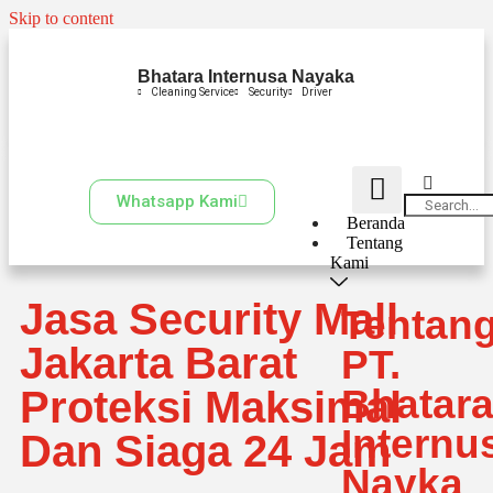
Skip to content
Bhatara Internusa Nayaka
Cleaning Service
Security
Driver
Whatsapp Kami
Beranda
Tentang
Kami
Jasa Security Mall
Tentan
Jakarta Barat
PT.
Bhatar
Proteksi Maksimal
Internu
Dan Siaga 24 Jam
Nayka