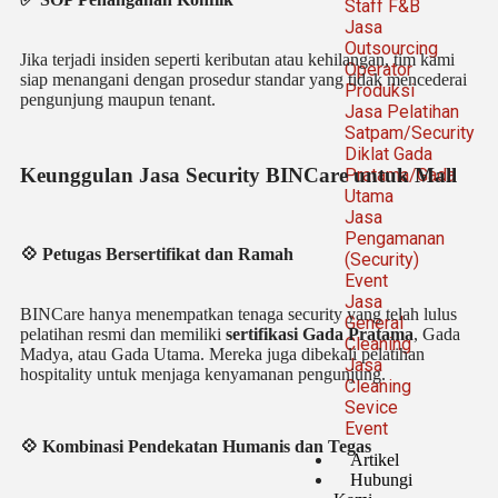
Staff F&B
Jasa
Outsourcing
Jika terjadi insiden seperti keributan atau kehilangan, tim kami
Operator
siap menangani dengan prosedur standar yang tidak mencederai
Produksi
pengunjung maupun tenant.
Jasa Pelatihan
Satpam/Security
Diklat Gada
Keunggulan Jasa Security BINCare untuk Mall
Pratama/Gada
Utama
Jasa
Pengamanan
💠 Petugas Bersertifikat dan Ramah
(Security)
Event
Jasa
BINCare hanya menempatkan tenaga security yang telah lulus
General
pelatihan resmi dan memiliki
sertifikasi Gada Pratama
, Gada
Cleaning
Madya, atau Gada Utama. Mereka juga dibekali pelatihan
Jasa
hospitality untuk menjaga kenyamanan pengunjung.
Cleaning
Sevice
Event
💠 Kombinasi Pendekatan Humanis dan Tegas
Artikel
Hubungi