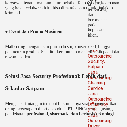
karyawan tenant, maupun jalur logistik. Tanpa sistem keamanan
konsisten,
yang ketat, celah-celah ini bisa dimanfaatkan untuk tindakan
terpercaya,
kriminal.
dan
berorientasi
pada
kepuasan
● Event dan Promo Musiman
klien.
Mall sering mengadakan promo besar, konser kecil, hingga
Jasa
peluncuran produk. Saat itu, kerumunan menjadi lebih padat dan
Outsourcing
rawan insiden.
Security/
Satpam
Jasa
Solusi Jasa Security Profesional: Lebih dari
Outsourcing
Cleaning
Sekadar Satpam
Service
Jasa
Outsourcing
Mengatasi tantangan tersebut bukan hanya soal “menempatkan
Office Boy
orang berseragam di setiap sudut”. PT BINCare mengusung
(OB)
pendekatan
profesional, sistematis, dan berbasis teknologi
.
Jasa
Outsourcing
Driver