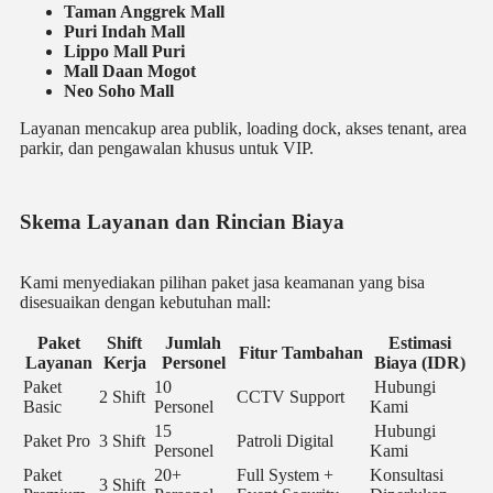
Taman Anggrek Mall
Puri Indah Mall
Lippo Mall Puri
Mall Daan Mogot
Neo Soho Mall
Layanan mencakup area publik, loading dock, akses tenant, area
parkir, dan pengawalan khusus untuk VIP.
Skema Layanan dan Rincian Biaya
Kami menyediakan pilihan paket jasa keamanan yang bisa
disesuaikan dengan kebutuhan mall:
Paket
Shift
Jumlah
Estimasi
Fitur Tambahan
Layanan
Kerja
Personel
Biaya (IDR)
Paket
10
Hubungi
2 Shift
CCTV Support
Basic
Personel
Kami
15
Hubungi
Paket Pro
3 Shift
Patroli Digital
Personel
Kami
Paket
20+
Full System +
Konsultasi
3 Shift