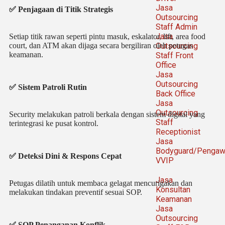
Jasa
✅ Penjagaan di Titik Strategis
Outsourcing
Staff Admin
Jasa
Setiap titik rawan seperti pintu masuk, eskalator, lift, area food
Outsourcing
court, dan ATM akan dijaga secara bergiliran oleh petugas
keamanan.
Staff Front
Office
Jasa
Outsourcing
✅ Sistem Patroli Rutin
Back Office
Jasa
Outsourcing
Security melakukan patroli berkala dengan sistem digital yang
Staff
terintegrasi ke pusat kontrol.
Receptionist
Jasa
Bodyguard/Pengaw
✅ Deteksi Dini & Respons Cepat
VVIP
Jasa
Petugas dilatih untuk membaca gelagat mencurigakan dan
Konsultan
melakukan tindakan preventif sesuai SOP.
Keamanan
Jasa
Outsourcing
✅ SOP Penanganan Konflik