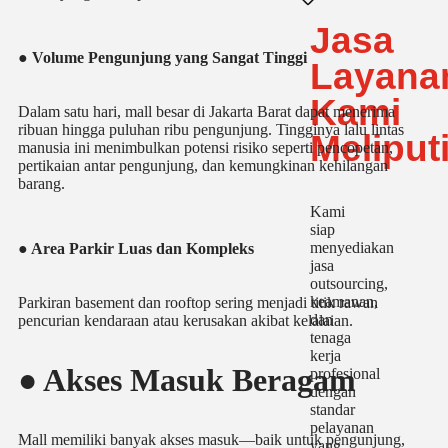
Jasa
● Volume Pengunjung yang Sangat Tinggi
Layana
Kami
Dalam satu hari, mall besar di Jakarta Barat dapat menerima
ribuan hingga puluhan ribu pengunjung. Tingginya lalu lintas
Meliput
manusia ini menimbulkan potensi risiko seperti pencopetan,
pertikaian antar pengunjung, dan kemungkinan kehilangan
barang.
Kami
siap
menyediakan
● Area Parkir Luas dan Kompleks
jasa
outsourcing,
keamanan,
Parkiran basement dan rooftop sering menjadi titik rawan
dan
pencurian kendaraan atau kerusakan akibat kelalaian.
tenaga
kerja
● Akses Masuk Beragam
profesional
dengan
standar
pelayanan
Mall memiliki banyak akses masuk—baik untuk pengunjung,
yang