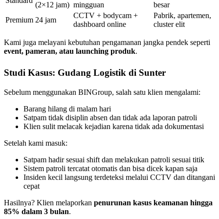
Standard
(2×12 jam)
mingguan
besar
CCTV + bodycam +
Pabrik, apartemen,
Premium
24 jam
dashboard online
cluster elit
Kami juga melayani kebutuhan pengamanan jangka pendek seperti
event, pameran, atau launching produk
.
Studi Kasus: Gudang Logistik di Sunter
Sebelum menggunakan BINGroup, salah satu klien mengalami:
Barang hilang di malam hari
Satpam tidak disiplin absen dan tidak ada laporan patroli
Klien sulit melacak kejadian karena tidak ada dokumentasi
Setelah kami masuk:
Satpam hadir sesuai shift dan melakukan patroli sesuai titik
Sistem patroli tercatat otomatis dan bisa dicek kapan saja
Insiden kecil langsung terdeteksi melalui CCTV dan ditangani
cepat
Hasilnya? Klien melaporkan
penurunan kasus keamanan hingga
85% dalam 3 bulan
.