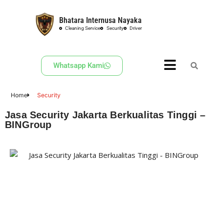
Bhatara Internusa Nayaka
Skip
Cleaning Service
Security
Driver
to
content
Whatsapp Kami
Home
Security
Jasa Security Jakarta Berkualitas Tinggi –
BINGroup