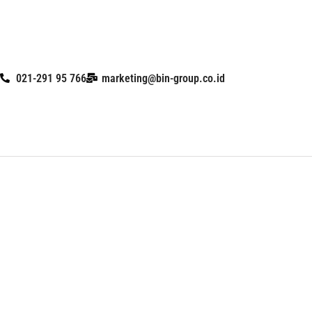
Skip
to
content
021-291 95 766
marketing@bin-group.co.id