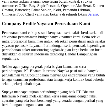
yang menyiapkan layanan penyiapan buruh kontrak struktur
oursource: Office Boy, Supir Personal, Operator Alat Berat, Konten
Creator, Bartender, Pakar Sablon, Koki, Pemandu Liburan,
Chinesse Food Cheff yang siap bekerja di seluruh lokasi
Serang
.
Company Profile Yayasan Perusahaan Kami
Penawaran kami cukup sesuai kenyataan serta taktis berdasarkan di
efektivitas pemanfaatan budget banyak partner kami. Serta selaku
mitra profesional kami mau untuk jadi rekan perusahaan anda selaku
yayasan pemasok Layanan Perlindungan serta pemasok kepentingan
permohonan naker outsourcing bagian-bagian kerja berkaitan buat
diletakkan di seluruh Indonesia tergolong Bandar Lampungdan
seputarnya.
Selaku agen yang bergerak pada bagian keamanan serta
perlindungan, PT. Bhatara Internusa Nayaka pasti miliki banyak
pengalaman yang positif dalam menyangga entrepreneur yang butuh
tenaga keamanan profesional atau tenaga kerja kontrak buat bekerja
selaku pekerja ubah daya.
Supaya mancapai tujuan perlindungan yang baik PT. Bhatara
Internusa Nayaka melaksanakan kerja sama-sama dengan faksi
aparatus yang ada buat bersinergi yang beradu dengan perihal yang
berhubungan dengan keamanan.