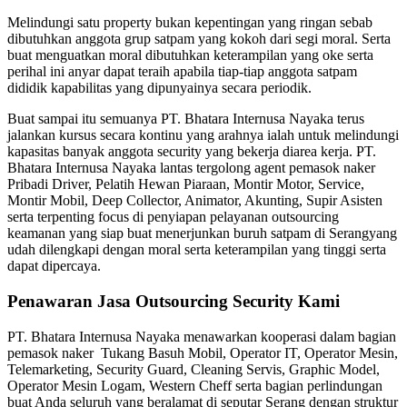
Melindungi satu property bukan kepentingan yang ringan sebab
dibutuhkan anggota grup satpam yang kokoh dari segi moral. Serta
buat menguatkan moral dibutuhkan keterampilan yang oke serta
perihal ini anyar dapat teraih apabila tiap-tiap anggota satpam
dididik kapabilitas yang dipunyainya secara periodik.
Buat sampai itu semuanya PT. Bhatara Internusa Nayaka terus
jalankan kursus secara kontinu yang arahnya ialah untuk melindungi
kapasitas banyak anggota security yang bekerja diarea kerja. PT.
Bhatara Internusa Nayaka lantas tergolong agent pemasok naker
Pribadi Driver, Pelatih Hewan Piaraan, Montir Motor, Service,
Montir Mobil, Deep Collector, Animator, Akunting, Supir Asisten
serta terpenting focus di penyiapan pelayanan outsourcing
keamanan yang siap buat menerjunkan buruh satpam di Serangyang
udah dilengkapi dengan moral serta keterampilan yang tinggi serta
dapat dipercaya.
Penawaran Jasa Outsourcing Security Kami
PT. Bhatara Internusa Nayaka menawarkan kooperasi dalam bagian
pemasok naker Tukang Basuh Mobil, Operator IT, Operator Mesin,
Telemarketing, Security Guard, Cleaning Servis, Graphic Model,
Operator Mesin Logam, Western Cheff serta bagian perlindungan
buat Anda seluruh yang beralamat di seputar Serang dengan struktur