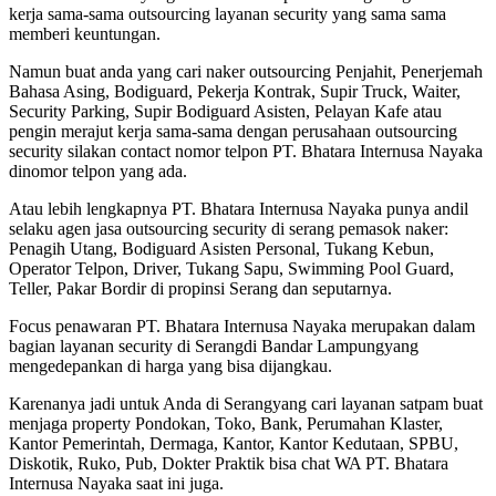
kerja sama-sama outsourcing layanan security yang sama sama
memberi keuntungan.
Namun buat anda yang cari naker outsourcing Penjahit, Penerjemah
Bahasa Asing, Bodiguard, Pekerja Kontrak, Supir Truck, Waiter,
Security Parking, Supir Bodiguard Asisten, Pelayan Kafe atau
pengin merajut kerja sama-sama dengan perusahaan outsourcing
security silakan contact nomor telpon PT. Bhatara Internusa Nayaka
dinomor telpon yang ada.
Atau lebih lengkapnya PT. Bhatara Internusa Nayaka punya andil
selaku agen jasa outsourcing security di serang pemasok naker:
Penagih Utang, Bodiguard Asisten Personal, Tukang Kebun,
Operator Telpon, Driver, Tukang Sapu, Swimming Pool Guard,
Teller, Pakar Bordir di propinsi Serang dan seputarnya.
Focus penawaran PT. Bhatara Internusa Nayaka merupakan dalam
bagian layanan security di Serangdi Bandar Lampungyang
mengedepankan di harga yang bisa dijangkau.
Karenanya jadi untuk Anda di Serangyang cari layanan satpam buat
menjaga property Pondokan, Toko, Bank, Perumahan Klaster,
Kantor Pemerintah, Dermaga, Kantor, Kantor Kedutaan, SPBU,
Diskotik, Ruko, Pub, Dokter Praktik bisa chat WA PT. Bhatara
Internusa Nayaka saat ini juga.