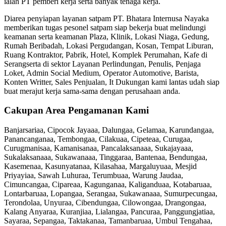
ialah PT pemberi kerja serta banyak tenaga kerja.
Diarea penyiapan layanan satpam PT. Bhatara Internusa Nayaka
memberikan tugas pesonel satpam siap bekerja buat melindungi
keamanan serta keamanan Plaza, Klinik, Lokasi Niaga, Gedung,
Rumah Beribadah, Lokasi Pergudangan, Kosan, Tempat Liburan,
Ruang Kontraktor, Pabrik, Hotel, Komplek Perumahan, Kafe di
Serangserta di sektor Layanan Perlindungan, Penulis, Penjaga
Loket, Admin Social Medium, Operator Automotive, Barista,
Konten Writter, Sales Penjualan, It Dukungan kami lantas udah siap
buat merajut kerja sama-sama dengan perusahaan anda.
Cakupan Area Pengamanan Kami
Banjarsariaa, Cipocok Jayaaa, Dalungaa, Gelamaa, Karundangaa,
Panancanganaa, Tembongaa, Cilakuaa, Cipeteaa, Curugaa,
Curugmanisaa, Kamanisanaa, Pancalaksanaaa, Sukajayaaa,
Sukalaksanaaa, Sukawanaaa, Tinggaraa, Bantenaa, Bendungaa,
Kasemenaa, Kasunyatanaa, Kilasahaa, Margaluyuaa, Mesjid
Priyayiaa, Sawah Luhuraa, Terumbuaa, Warung Jaudaa,
Cimuncangaa, Cipareaa, Kagunganaa, Kaliganduaa, Kotabaruaa,
Lontarbaruaa, Lopangaa, Serangaa, Sukawanaaa, Sumurpecungaa,
Terondolaa, Unyuraa, Cibendungaa, Cilowongaa, Drangongaa,
Kalang Anyaraa, Kuranjiaa, Lialangaa, Pancuraa, Panggungjatiaa,
Sayaraa, Sepangaa, Taktakanaa, Tamanbaruaa, Umbul Tengahaa,