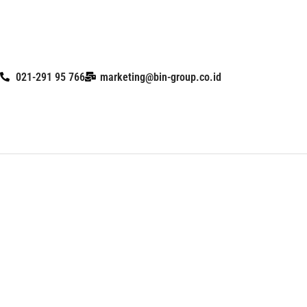
Skip
to
content
021-291 95 766
marketing@bin-group.co.id