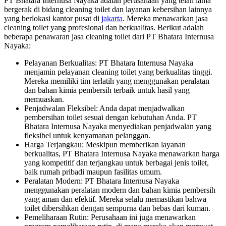
PT Bhatara Internusa Nayaka adalah perusahaan yang telah lama
bergerak di bidang cleaning toilet dan layanan kebersihan lainnya
yang berlokasi kantor pusat di
jakarta
. Mereka menawarkan jasa
cleaning toilet yang profesional dan berkualitas. Berikut adalah
beberapa penawaran jasa cleaning toilet dari PT Bhatara Internusa
Nayaka:
Pelayanan Berkualitas: PT Bhatara Internusa Nayaka
menjamin pelayanan cleaning toilet yang berkualitas tinggi.
Mereka memiliki tim terlatih yang menggunakan peralatan
dan bahan kimia pembersih terbaik untuk hasil yang
memuaskan.
Penjadwalan Fleksibel: Anda dapat menjadwalkan
pembersihan toilet sesuai dengan kebutuhan Anda. PT
Bhatara Internusa Nayaka menyediakan penjadwalan yang
fleksibel untuk kenyamanan pelanggan.
Harga Terjangkau: Meskipun memberikan layanan
berkualitas, PT Bhatara Internusa Nayaka menawarkan harga
yang kompetitif dan terjangkau untuk berbagai jenis toilet,
baik rumah pribadi maupun fasilitas umum.
Peralatan Modern: PT Bhatara Internusa Nayaka
menggunakan peralatan modern dan bahan kimia pembersih
yang aman dan efektif. Mereka selalu memastikan bahwa
toilet dibersihkan dengan sempurna dan bebas dari kuman.
Pemeliharaan Rutin: Perusahaan ini juga menawarkan