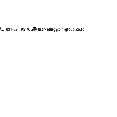
Skip
to
content
021-291 95 766
marketing@bin-group.co.id