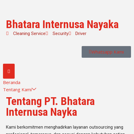
Skip
Bhatara Internusa Nayaka
to
content
Cleaning Service
Security
Driver
Whatsapp Kami
Beranda
Tentang Kami
Tentang PT. Bhatara
Internusa Nayka
Kami berkomitmen menghadirkan layanan outsourcing yang