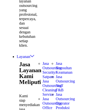
layanan
outsourcing
yang
profesional,
terpercaya,
dan
sesuai
dengan
kebutuhan
setiap
klien.
Layanan
Jasa
Jasa
Jasa
Outsourcing
Konsultan
Layanan
Security/
Keamanan
Kami
Satpam
Jasa
Meliputi
Jasa
Outsourcing
Outsourcing
Staff
Cleaning
F&B
Service
Jasa
Kami
Jasa
Outsourcing
siap
Outsourcing
Operator
menyediakan
Office
Produksi
jasa