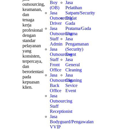
Boy
Jasa
outsourcing,
(OB)
Pelatihan
keamanan,
Jasa
Satpam/Security
dan
Outsourcing
Diklat
tenaga
Driver
Gada
kerja
Jasa
Pratama/Gada
profesional
Outsourcing
Utama
dengan
Staff
Jasa
standar
Admin
Pengamanan
pelayanan
Jasa
(Security)
yang
Outsourcing
Event
konsisten,
Staff
Jasa
terpercaya,
Front
General
dan
Office
Cleaning
berorientasi
Jasa
Jasa
pada
Outsourcing
Cleaning
kepuasan
Back
Sevice
klien.
Office
Event
Jasa
Outsourcing
Staff
Receptionist
Jasa
Bodyguard/Pengawalan
VVIP