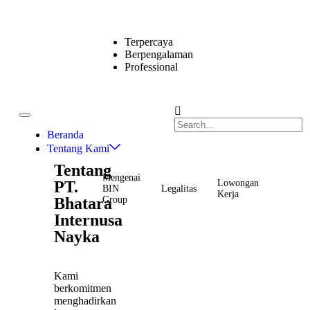
Terpercaya
Berpengalaman
Professional
Beranda
Tentang Kami
Tentang
Mengenai
PT.
Lowongan
BIN
Legalitas
Kerja
Bhatara
Group
Internusa
Nayka
Kami
berkomitmen
menghadirkan