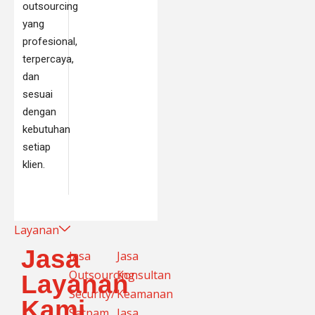
outsourcing
yang
profesional,
terpercaya,
dan
sesuai
dengan
kebutuhan
setiap
klien.
Layanan
Jasa
Jasa
Jasa
Outsourcing
Konsultan
Layanan
Security/
Keamanan
Kami
Satpam
Jasa