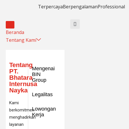
Terpercaya
Berpengalaman
Professional
Beranda
Tentang Kami
Tentang
Mengenai
PT.
BIN
Bhatara
Group
Internusa
Nayka
Legalitas
Kami
Lowongan
berkomitmen
Kerja
menghadirkan
layanan