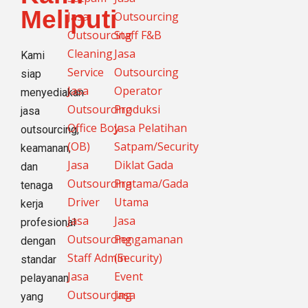
Meliputi
Jasa
Outsourcing
Outsourcing
Staff F&B
Cleaning
Jasa
Kami
Service
Outsourcing
siap
Jasa
Operator
menyediakan
Outsourcing
Produksi
jasa
Office Boy
Jasa Pelatihan
outsourcing,
(OB)
Satpam/Security
keamanan,
Jasa
Diklat Gada
dan
Outsourcing
Pratama/Gada
tenaga
Driver
Utama
kerja
Jasa
Jasa
profesional
Outsourcing
Pengamanan
dengan
Staff Admin
(Security)
standar
Jasa
Event
pelayanan
Outsourcing
Jasa
yang