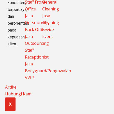
Staff Front
General
konsisten,
Office
Cleaning
terpercaya,
Jasa
Jasa
dan
Outsourcing
Cleaning
berorientasi
Back Office
Sevice
pada
Jasa
Event
kepuasan
Outsourcing
klien.
Staff
Receptionist
Jasa
Bodyguard/Pengawalan
VVIP
Artikel
Hubungi Kami
X