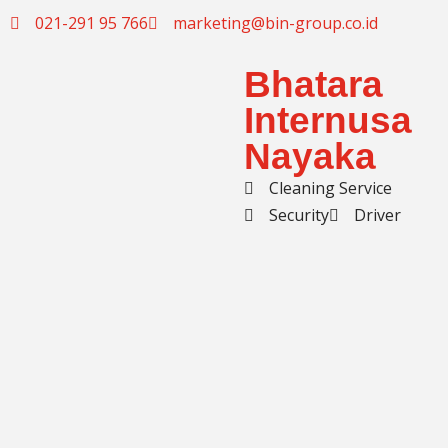
021-291 95 766
marketing@bin-group.co.id
Skip
Bhatara
to
content
Internusa
Nayaka
Cleaning Service
Security
Driver