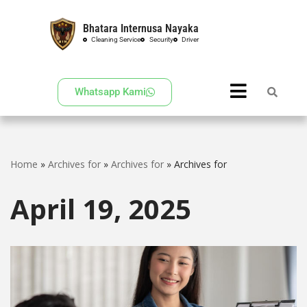
Bhatara Internusa Nayaka
Skip
Cleaning Service
Security
Driver
to
content
Whatsapp Kami
Home
»
Archives for
»
Archives for
»
Archives for
April 19, 2025